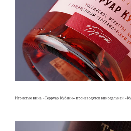
Игристые вина «Терруар Кубани» производятся винодельней «Куб